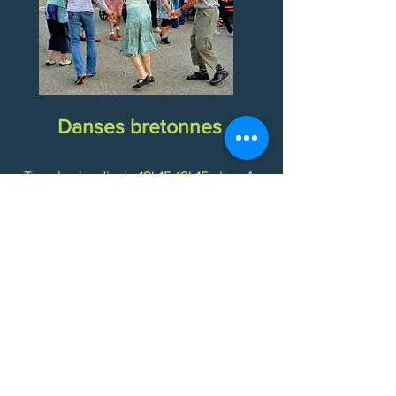
Danses bretonnes
Tous les jeudis de 18h15-19h15
chez A
Bra Kadabr'rt, rue al Poste 12, 4990 Bra
(Lierneux) :
rencontres hebdomadaires
Consultez nos dernières actualités ! (blog)