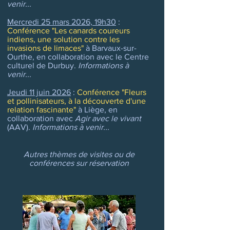
venir...
Mercredi 25 mars 2026, 19h30
:
Conférence "Les canards coureurs
indiens, une solution contre les
invasions de limaces"
à Barvaux-sur-
Ourthe, en collaboration avec le Centre
culturel de Durbuy.
Informations à
venir...
Jeudi 11 juin 2026
:
Conférence "Fleurs
et pollinisateurs, à la découverte d'une
relation fascinante"
à Liège, en
collaboration avec
Agir avec le vivant
(AAV).
Informations à venir...
Autres thèmes de visites ou de
conférences sur réservation