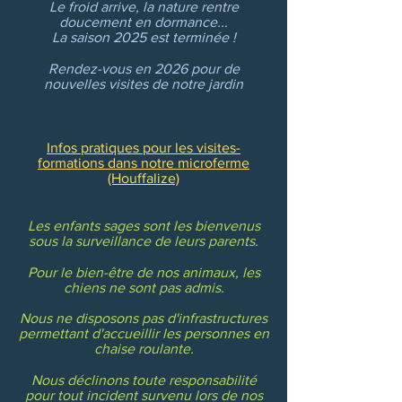
Le froid arrive, la nature rentre
doucement en dormance...
La saison 2025 est terminée !
Rendez-vous en 2026 pour de
nouvelles visites de notre jardin
Infos pratiques pour les visites-
formations dans notre microferme
(Houffalize)
Les enfants sages sont les bienvenus
sous la surveillance de leurs parents.
Pour le bien-être de nos animaux, les
chiens ne sont pas admis.
Nous ne disposons pas d'infrastructures
permettant d'accueillir les personnes en
chaise roulante.
Nous déclinons toute responsabilité
pour tout incident survenu lors de nos