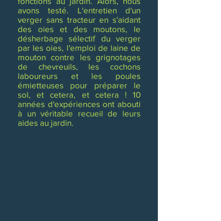
fonctions au jardin. Alors, nous
avons testé. L'entretien d'un
verger sans tracteur en s'aidant
des oies et des moutons, le
désherbage sélectif du verger
par les oies, l'emploi de laine de
mouton contre les grignotages
de chevreuils, les cochons
laboureurs et les poules
émietteuses pour préparer le
sol, et cetera, et cetera ! 10
années d'expériences ont abouti
à un véritable recueil de leurs
aides au jardin.