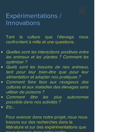
Expérimentations /
Innovations
Tant la culture que l'élevage nous
confrontent à
mille et une questions.
Quelles sont les interactions positives entre
les animaux et les plantes ? Comment les
optimiser ?
Quels sont les besoins de nos animaux,
tant pour leur bien-être que pour leur
alimentation et adapter nos pratiques ?
Comment faire face aux ravageurs des
cultures et aux maladies des élevages sans
utiliser de poisons ?
Comment être les plus autonomes
possible dans nos activités ?
Etc...
Pour avancer dans notre projet, nous nous
basons sur des
recherches dans la
littérature
et sur des
expérimentations
que
nous menons dans notre jardin.