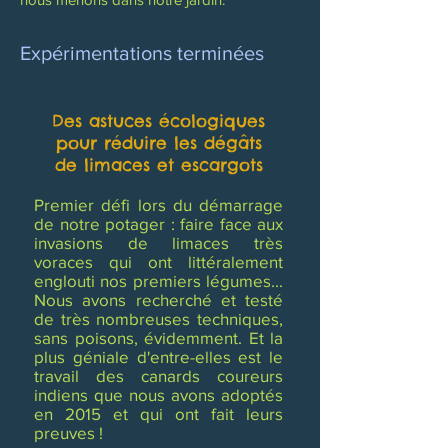
Expérimentations terminées
Des astuces écologiques
pour réduire
les dégâts
de limaces et escargots
Premier défi lors du démarrage
de notre potager : faire face aux
invasions de limaces très
voraces qui ont littéralement
englouti nos premiers légumes...
Nous avons recherché et testé
de très nombreuses techniques,
sans poisons, évidemment. Et la
plus géniale d'entre-elles est le
travail des canards coureurs
indiens que nous avons adoptés
en 2015 et qui ont fait leurs
preuves !