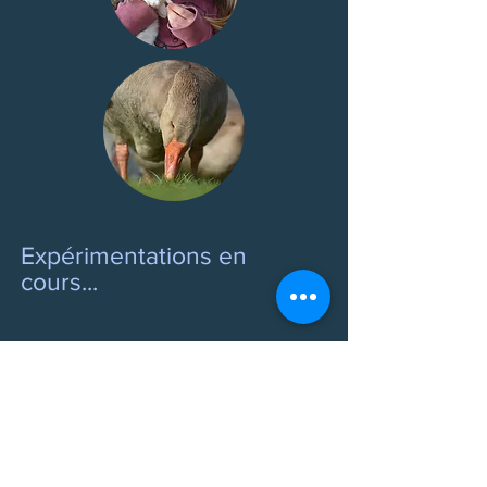
Expérimentations en
cours...
Des graines germées dans
l'alimentation de nos élevages
L'autoproduction de semences
(fleurs et légumes) au jardin
Le tannage de peaux
La taille de plumes d'oies pour
l'écriture