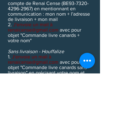
compte de Renai Cense (BE93-7320-
4296-2967) en mentionnant en
communication : mon nom + l'adresse
de livraison + mon mail
2.
J'envoie un mail à
renaicense@gmail.com
avec pour
objet "Commande livre canards +
votre nom"
Sans livraison - Houffalize
1.
J'envoie un mail à
renaicense@gmail.com
avec pour
objet "Commande livre canards sans
livraison" en précisant votre nom et
notre numéro de téléphone
2. Je vous rappelle pour
fixer
un
RDV
pour venir chercher le livre à la
microferme (Houffalize) - paiement de
14 €
en liquide sur place.
Sans livraison - ailleurs
Regardez dans l'agenda
si un
événement n'est pas prévu près de
chez vous ! Me prévenir pour que
j'apporte le livre.