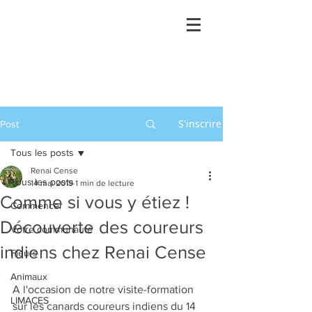
S'inscrire
Post
Tous les posts
Renai Cense
Tous les posts
14 mai 2019
1 min de lecture
Comme si vous y étiez !
Commencer
Découverte des coureurs
Votre communauté
indiens chez Renai Cense
Fleurs
Animaux
A l'occasion de notre visite-formation 
LIMACES
sur les canards coureurs indiens du 14 